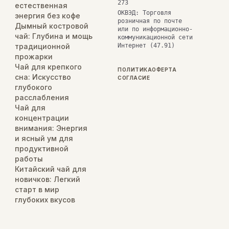
273
естественная
ОКВЭД: Торговля
энергия без кофе
розничная по почте
Дымный костровой
или по информационно-
чай: Глубина и мощь
коммуникационной сети
традиционной
Интернет (47.91)
прожарки
Чай для крепкого
ПОЛИТИКА
ОФЕРТА
сна: Искусство
СОГЛАСИЕ
глубокого
расслабления
Чай для
концентрации
внимания: Энергия
и ясный ум для
продуктивной
работы
Китайский чай для
новичков: Легкий
старт в мир
глубоких вкусов