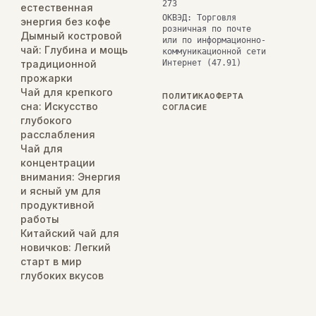
273
естественная
ОКВЭД: Торговля
энергия без кофе
розничная по почте
Дымный костровой
или по информационно-
чай: Глубина и мощь
коммуникационной сети
традиционной
Интернет (47.91)
прожарки
Чай для крепкого
ПОЛИТИКА
ОФЕРТА
сна: Искусство
СОГЛАСИЕ
глубокого
расслабления
Чай для
концентрации
внимания: Энергия
и ясный ум для
продуктивной
работы
Китайский чай для
новичков: Легкий
старт в мир
глубоких вкусов