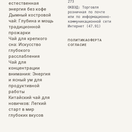
273
естественная
ОКВЭД: Торговля
энергия без кофе
розничная по почте
Дымный костровой
или по информационно-
чай: Глубина и мощь
коммуникационной сети
традиционной
Интернет (47.91)
прожарки
Чай для крепкого
ПОЛИТИКА
ОФЕРТА
сна: Искусство
СОГЛАСИЕ
глубокого
расслабления
Чай для
концентрации
внимания: Энергия
и ясный ум для
продуктивной
работы
Китайский чай для
новичков: Легкий
старт в мир
глубоких вкусов