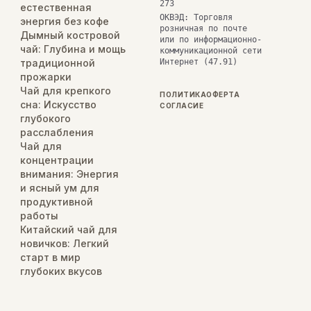
273
естественная
ОКВЭД: Торговля
энергия без кофе
розничная по почте
Дымный костровой
или по информационно-
чай: Глубина и мощь
коммуникационной сети
традиционной
Интернет (47.91)
прожарки
Чай для крепкого
ПОЛИТИКА
ОФЕРТА
сна: Искусство
СОГЛАСИЕ
глубокого
расслабления
Чай для
концентрации
внимания: Энергия
и ясный ум для
продуктивной
работы
Китайский чай для
новичков: Легкий
старт в мир
глубоких вкусов