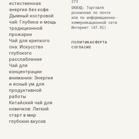
273
естественная
ОКВЭД: Торговля
энергия без кофе
розничная по почте
Дымный костровой
или по информационно-
чай: Глубина и мощь
коммуникационной сети
традиционной
Интернет (47.91)
прожарки
Чай для крепкого
ПОЛИТИКА
ОФЕРТА
сна: Искусство
СОГЛАСИЕ
глубокого
расслабления
Чай для
концентрации
внимания: Энергия
и ясный ум для
продуктивной
работы
Китайский чай для
новичков: Легкий
старт в мир
глубоких вкусов