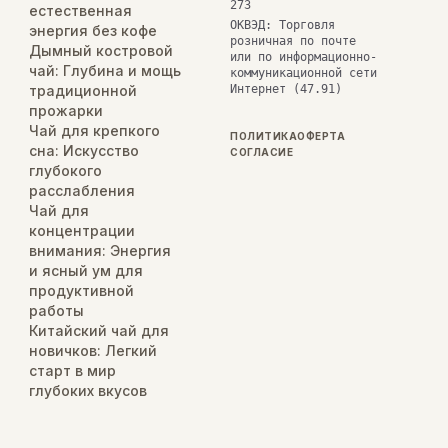
273
естественная
ОКВЭД: Торговля
энергия без кофе
розничная по почте
Дымный костровой
или по информационно-
чай: Глубина и мощь
коммуникационной сети
традиционной
Интернет (47.91)
прожарки
Чай для крепкого
ПОЛИТИКА
ОФЕРТА
сна: Искусство
СОГЛАСИЕ
глубокого
расслабления
Чай для
концентрации
внимания: Энергия
и ясный ум для
продуктивной
работы
Китайский чай для
новичков: Легкий
старт в мир
глубоких вкусов