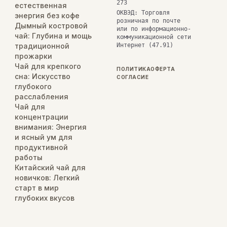
273
естественная
ОКВЭД: Торговля
энергия без кофе
розничная по почте
Дымный костровой
или по информационно-
чай: Глубина и мощь
коммуникационной сети
традиционной
Интернет (47.91)
прожарки
Чай для крепкого
ПОЛИТИКА
ОФЕРТА
сна: Искусство
СОГЛАСИЕ
глубокого
расслабления
Чай для
концентрации
внимания: Энергия
и ясный ум для
продуктивной
работы
Китайский чай для
новичков: Легкий
старт в мир
глубоких вкусов