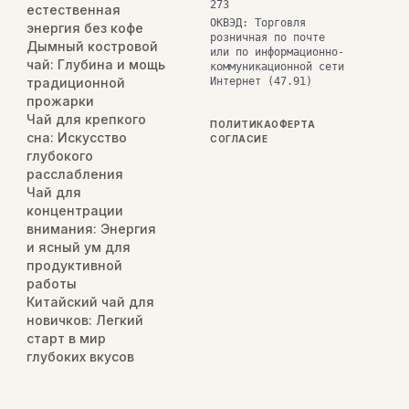
273
естественная
ОКВЭД: Торговля
энергия без кофе
розничная по почте
Дымный костровой
или по информационно-
чай: Глубина и мощь
коммуникационной сети
традиционной
Интернет (47.91)
прожарки
Чай для крепкого
ПОЛИТИКА
ОФЕРТА
сна: Искусство
СОГЛАСИЕ
глубокого
расслабления
Чай для
концентрации
внимания: Энергия
и ясный ум для
продуктивной
работы
Китайский чай для
новичков: Легкий
старт в мир
глубоких вкусов