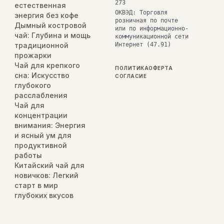
273
естественная
ОКВЭД: Торговля
энергия без кофе
розничная по почте
Дымный костровой
или по информационно-
чай: Глубина и мощь
коммуникационной сети
традиционной
Интернет (47.91)
прожарки
Чай для крепкого
ПОЛИТИКА
ОФЕРТА
сна: Искусство
СОГЛАСИЕ
глубокого
расслабления
Чай для
концентрации
внимания: Энергия
и ясный ум для
продуктивной
работы
Китайский чай для
новичков: Легкий
старт в мир
глубоких вкусов