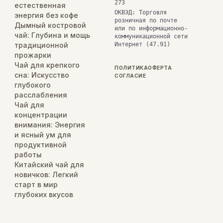
273
естественная
ОКВЭД: Торговля
энергия без кофе
розничная по почте
Дымный костровой
или по информационно-
чай: Глубина и мощь
коммуникационной сети
традиционной
Интернет (47.91)
прожарки
Чай для крепкого
ПОЛИТИКА
ОФЕРТА
сна: Искусство
СОГЛАСИЕ
глубокого
расслабления
Чай для
концентрации
внимания: Энергия
и ясный ум для
продуктивной
работы
Китайский чай для
новичков: Легкий
старт в мир
глубоких вкусов