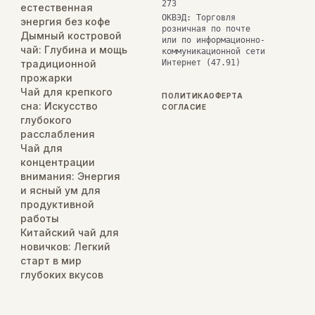
273
естественная
ОКВЭД: Торговля
энергия без кофе
розничная по почте
Дымный костровой
или по информационно-
чай: Глубина и мощь
коммуникационной сети
традиционной
Интернет (47.91)
прожарки
Чай для крепкого
ПОЛИТИКА
ОФЕРТА
сна: Искусство
СОГЛАСИЕ
глубокого
расслабления
Чай для
концентрации
внимания: Энергия
и ясный ум для
продуктивной
работы
Китайский чай для
новичков: Легкий
старт в мир
глубоких вкусов