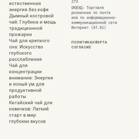
273
естественная
ОКВЭД: Торговля
энергия без кофе
розничная по почте
Дымный костровой
или по информационно-
чай: Глубина и мощь
коммуникационной сети
традиционной
Интернет (47.91)
прожарки
Чай для крепкого
ПОЛИТИКА
ОФЕРТА
сна: Искусство
СОГЛАСИЕ
глубокого
расслабления
Чай для
концентрации
внимания: Энергия
и ясный ум для
продуктивной
работы
Китайский чай для
новичков: Легкий
старт в мир
глубоких вкусов