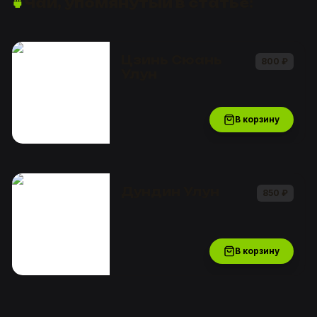
🍵
Чай, упомянутый в статье:
Цзинь Сюань
800
₽
Улун
В корзину
Дундин Улун
850
₽
В корзину