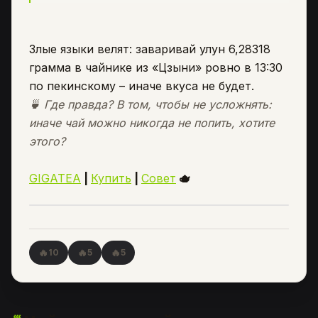
Злые языки велят: заваривай улун 6,28318
грамма в чайнике из «Цзыни» ровно в 13:30
по пекинскому – иначе вкуса не будет.
🍵
Где правда? В том, чтобы не усложнять:
иначе чай можно никогда не попить, хотите
этого?
GIGATEA
|
Купить
|
Совет
🫖
🔥
🔥
🔥
10
5
5