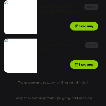
Шу пуэр Да Ё
1999
₽
Чжун Линьцан
2021 "Большой
лист"
В корзину
Цзинь Сюань
800
₽
Улун
В корзину
Товар временно недоступен (Slug:
dun-din-ulun
)
Товар временно недоступен (Slug:
big-gold-needles
)