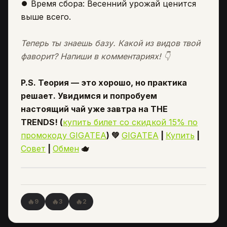
⏺️
Время сбора: Весенний урожай ценится
выше всего.
Теперь ты знаешь базу. Какой из видов твой
фаворит? Напиши в комментариях! 👇
P.S. Теория — это хорошо, но практика
решает. Увидимся и попробуем
настоящий чай уже завтра на THE
TRENDS! (
купить билет со скидкой 15% по
промокоду GIGATEA
)
💚
GIGATEA
|
Купить
|
Совет
|
Обмен
🫖
🔥
🔥
🔥
9
3
2