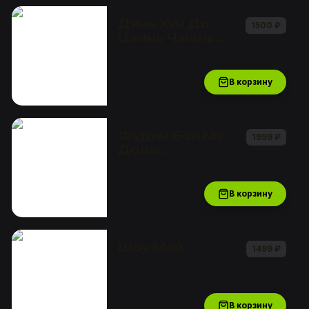
Дянь Хун Да
1500
₽
Цзинь Чжэнь
Ван
«Королевские
иглы»
В корзину
Фудин Бай Му
1999
₽
Дань
прессованый
В корзину
Шоу Мэй
1499
₽
В корзину