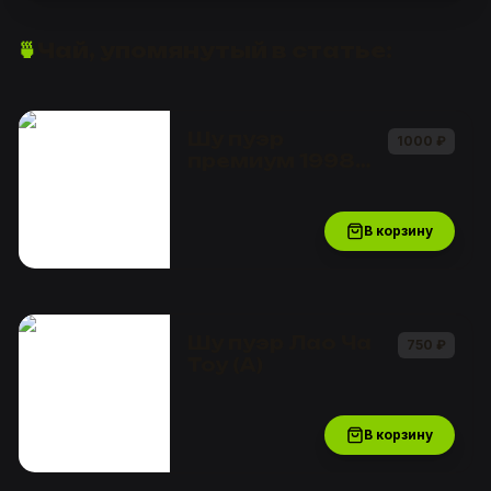
🍵
Чай, упомянутый в статье:
Шу пуэр
1000
₽
премиум 1998
года рассыпной
В корзину
Шу пуэр Лао Ча
750
₽
Тоу (А)
В корзину