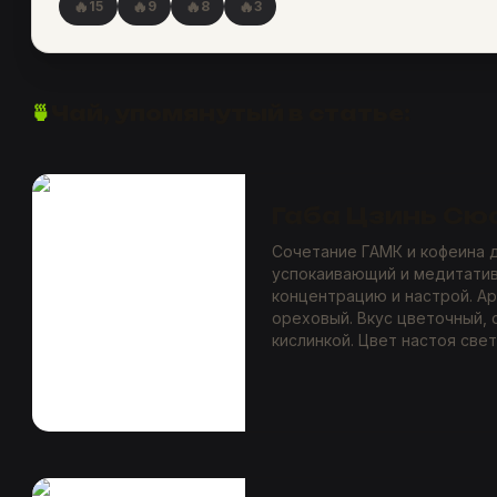
🔥
🔥
🔥
🔥
15
9
8
3
🍵
Чай, упомянутый в статье:
Габа Цзинь Сю
Сочетание ГАМК и кофеина д
успокаивающий и медитатив
концентрацию и настрой. А
ореховый. Вкус цветочный, 
кислинкой. Цвет настоя све