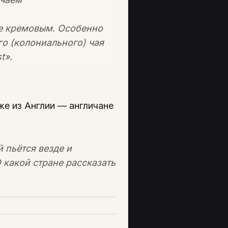
ее кремовым. Особенно
го (колониального) чая
t».
же из Англии — англичане
 пьётся везде и
 какой стране рассказать