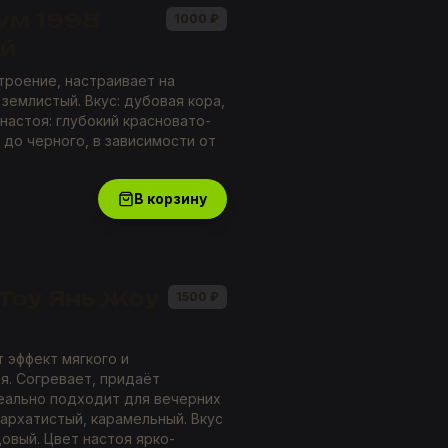
ум 1998
1000
₽
ой
троение, настраивает на
землистый. Вкус: дубовая кора,
 настоя: глубокий красновато-
 до черного, в зависимости от
В корзину
 Тоу Янь Жоу
1500
₽
т эффект мягкого и
я. Согревает, придаёт
еально подходит для вечерних
бархатистый, карамельный. Вкус
овый. Цвет настоя ярко-