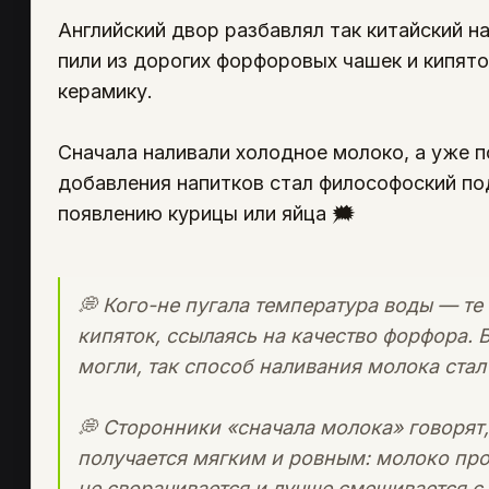
Английский двор разбавлял так китайский на
пили из дорогих форфоровых чашек и кипято
керамику.
Сначала наливали холодное молоко, а уже 
добавления напитков стал философоский п
появлению курицы или яйца
🗯
💭 Кого-не пугала температура воды — те
кипяток, ссылаясь на качество форфора. 
могли, так способ наливания молока ст
💭 Сторонники «сначала молока» говорят, 
получается мягким и ровным: молоко про
не сворачивается и лучше смешивается с