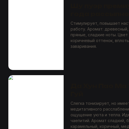
Шу пуэр преми
года рассыпн
Стимулирует, повышает нас
работу. Аромат: древесный, 
пряные, сладкие ноты. Цвет
коричневый оттенок, вплоть
заваривания.
Да Хун Пао Ма
Гуй
Слегка тонизирует, но имее
медитативного расслаблени
ощущение уюта и тепла. Ид
чаепитий. Аромат сладкий, 
карамельный, коричный, мед