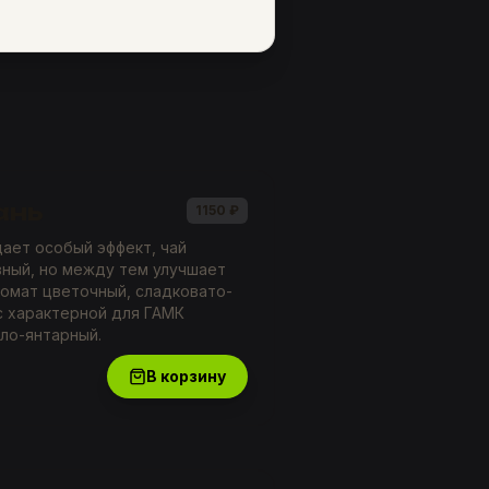
ань
1150
₽
ает особый эффект, чай
ный, но между тем улучшает
ромат цветочный, сладковато-
с характерной для ГАМК
тло-янтарный.
В корзину