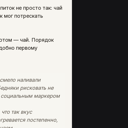
питок не просто так: чай
к мог потрескать
потом — чай. Порядок
одобно первому
 смело наливали
Бедняки рисковать не
ал социальным маркером
что так вкус
гревается постепенно,
 чаем