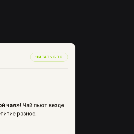
ЧИТАТЬ В TG
ой чая»
! Чай пьют везде
питие разное.